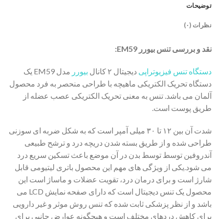
توضیحات
نظرات (۰)
نقد و بررسی تنس بیورر EM59:
دستگاه تنس فیزیوتراپی
دیجیتال ۲ کانال
بیورر
مدل EM59 یک
دستگاه تحریک الکتریکی ماهیچه با طراحی منحصر به فرد محصول
آلمان می باشد. تنس به معنی تحریک الکتریکی عصب عضله از
طریق پوست است.
شدت آن بین ۱۲ تا ۳۰ میلی آمپر است که به شکل ضربه ای سوزنی
طراحی شده و از طریق بسته شدن دریچه درد و ترشح طبیعی
آندروفین توسط توسط بدن در آن موضع باعث تسکین سریع درد
می شود.یکی از ویژگی های مهم این محصول باتری لیتیومی قابل
شارژ است و برای درمان درد، تقویت عضلات و ماساژ است این
محصول یک تنس دیجیتال است که دارای صفحه نمایش LCD می
باشد و از نظر پزشکی ثابت شده که تنس روش موثر و غیر دارویی
برای کاهش دردهای مختلف است و هیچگونه عوارض جانبی برای