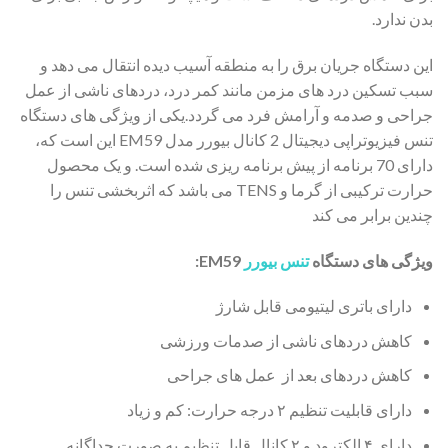
بدن ندارد.
این دستگاه جریان برق را به منطقه آسیب دیده انتقال می دهد و
سبب تسکین درد های مزمن مانند کمر درد، دردهای ناشی از عمل
جراحی و صدمه و آرامش فرد می گردد.یکی از ویژگی های دستگاه
تنس فیزیوتراپی دیجیتال 2 کانال بیورر مدل EM59 این است که،
دارای 70 برنامه از پیش برنامه ریزی شده است. و یک محصول
حرارت ترکیبی از گرما و TENS می باشد که اثربخشی تنس را
چندین برابر می کند
ویژگی های دستگاه
تنس بیورر
EM59:
دارای باتری لیتیومی قابل شارژ
کاهش دردهای ناشی از صدمات ورزشی
کاهش دردهای بعد از عمل های جراحی
دارای قابلیت تنظیم ۲ درجه حرارت: کم و زیاد
دارای ۴ الکترود و ۲ کانال قابل تنظیم به صورت جداگانه