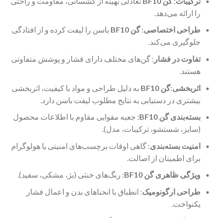
ترکیبات
:
گن BF10
تعادلی بهینه از کشسانی، مقاومت و راحتی
را ارائه می‌دهد.
طراحی اختصاصی
:
گن BF10
باسن را لیفت کرده و از افتادگی
جلوگیری می‌کند.
تفاوت در فشار
: گن‌های مختلف دارای فشار و پوشش متفاوتی
هستند.
اثربخشی
:
گن BF10
به دلیل طراحی و مواد با کیفیت، اثربخشی
بیشتری در دستیابی به نتایج مطلوب لیفت باسن دارد.
بسته‌بندی گن BF10
: جعبه مقوایی مقاوم با اطلاعات محصول
(سایز، شستشو، ترکیبات، مدل).
امنیت بسته‌بندی
: گاهی اوقات برچسب‌های امنیتی یا هولوگرام
برای اطمینان از اصالت.
ویژگی ظاهری گن BF10
: رنگ‌های خنثی (بژ، مشکی، سفید).
طراحی ارگونومیک
: انطباق با انحناهای بدن و اعمال فشار
یکنواخت.