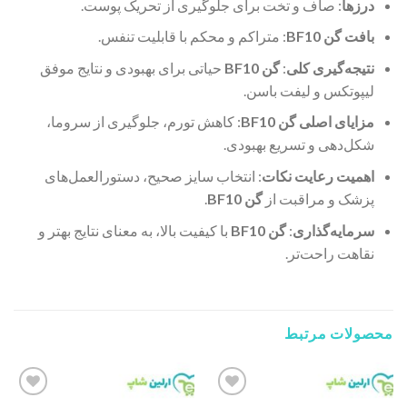
درزها
: صاف و تخت برای جلوگیری از تحریک پوست.
بافت گن BF10
: متراکم و محکم با قابلیت تنفس.
نتیجه‌گیری کلی
:
گن BF10
حیاتی برای بهبودی و نتایج موفق
لیپوتکس و لیفت باسن.
مزایای اصلی گن BF10
: کاهش تورم، جلوگیری از سروما،
شکل‌دهی و تسریع بهبودی.
اهمیت رعایت نکات
: انتخاب سایز صحیح، دستورالعمل‌های
پزشک و مراقبت از
گن BF10
.
سرمایه‌گذاری
:
گن BF10
با کیفیت بالا، به معنای نتایج بهتر و
نقاهت راحت‌تر.
محصولات مرتبط