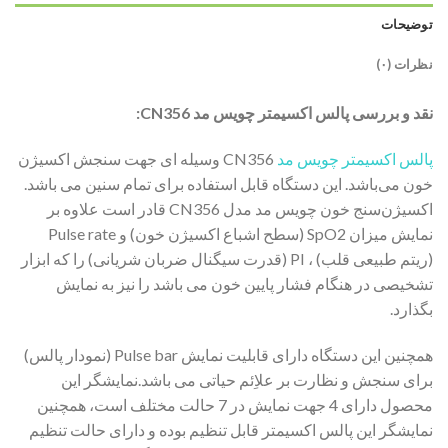
توضیحات
نظرات (۰)
نقد و بررسی پالس اکسیمتر چویس مد CN356:
پالس اکسیمتر چویس مد
CN356 وسیله ای جهت سنجش اکسیژن
خون می‌باشد. این دستگاه قابل استفاده برای تمام سنین می باشد.
اکسیژن‌سنج خون چویس مد مدل CN356 قادر است علاوه بر
نمایش میزان SpO2 (سطح اشباع اکسیژن خون) و Pulse rate
(ریتم طبیعی قلب) ، PI (قدرت سیگنال ضربان شریانی) را که ابزار
تشخیصی در هنگام فشار پایین خون می باشد را نیز به نمایش
بگذارد.
همچنین این دستگاه دارای قابلیت نمایش Pulse bar (نمودار پالس)
برای سنجش و نظارت بر علاِئم حیاتی می باشد.نمایشگر این
محصول دارای 4 جهت نمایش در 7 حالت مختلف است، همچنین
نمایشگر این پالس اکسیمتر قابل تنظیم بوده و دارای حالت تنظیم