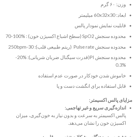
وزن: ۶۰ گرم
ابعاد: 60x32x30 میلیمتر
قابلیت نمایش نمودار پالس
محدوده سنجش SpO2 (سطح اشباع اکسیژن خون) : %100-70
محدوده سنجش Pulse rate (ریتم طبیعی قلب): 30-250bpm
محدوده سنجش PI(قدرت سیگنال ضربان شریانی): %20-
%0.3
خاموش شدن خودکار در صورت عدم استفاده
قابل استفاده برای انگشت دست و پا
مزایای پالس اکسیمتر:
اندازه‌گیری سریع و غیر تهاجمی:
پالس اکسیمتر به سرعت و بدون نیاز به خون‌گیری، میزان
اکسیژن خون را نشان می‌دهد.
تشخیص زودهنگام مشکلات تنفسی و قلبی: