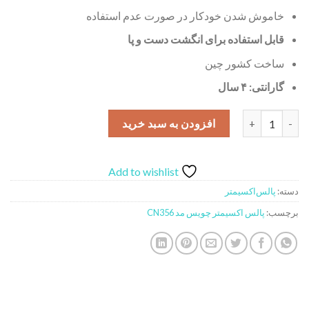
خاموش شدن خودکار در صورت عدم استفاده
قابل استفاده برای انگشت دست و پا
ساخت کشور چین
گارانتی: ۴ سال
پالس اکسیمتر چویس مد مدل CN356 عدد
افزودن به سبد خرید
Add to wishlist
دسته:
پالس‌اکسیمتر
برچسب:
پالس اکسیمتر چویس مد CN356