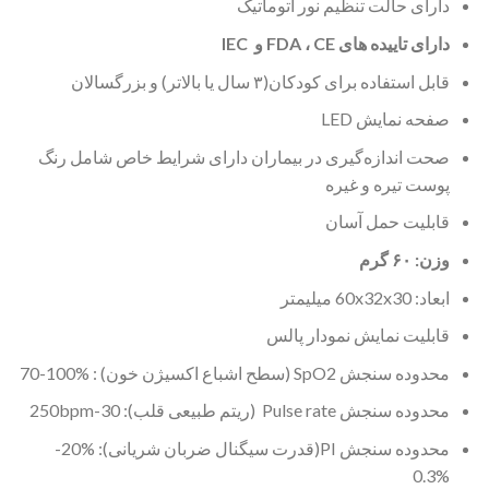
دارای حالت تنظیم نور اتوماتیک
دارای تاییده های FDA ، CE و IEC
قابل استفاده برای کودکان(۳ سال یا بالاتر) و بزرگسالان
صفحه نمایش LED
صحت اندازه‌گیری در بیماران دارای شرایط خاص شامل رنگ
پوست تیره و غیره
قابلیت حمل آسان
وزن: ۶۰ گرم
ابعاد: 60x32x30 میلیمتر
قابلیت نمایش نمودار پالس
محدوده سنجش SpO2 (سطح اشباع اکسیژن خون) : %100-70
محدوده سنجش Pulse rate (ریتم طبیعی قلب): 30-250bpm
محدوده سنجش PI(قدرت سیگنال ضربان شریانی): %20-
%0.3