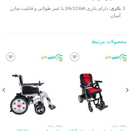
باتری
: دارای باتری‌ 24v12.8ah با عمر طولانی و قابلیت شارژ
آسان.
محصولات مرتبط
Add to
Add to
wishlist
wishlist
ویلچر برقی
ویلچر برقی
ویلچر برقی جی تی اس مدل 117L
ویلچر برقی زنیت مد 50CM