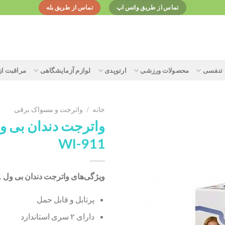
تماس از طریق واتس اپ
تماس از طریق بله
تنفسی
محصولات ورزشی
ارتوپدی
لوازم آزمایشگاهی
مراقبت ا
خانه
/
واترجت و مسواک برقی
واترجت دندان بی و
WI-911
Add to
wishlist
ویژگی‌های واترجت دندان بی ول WI-911:
پرتابل و قابل حمل
دارای ۲ سری استاندارد