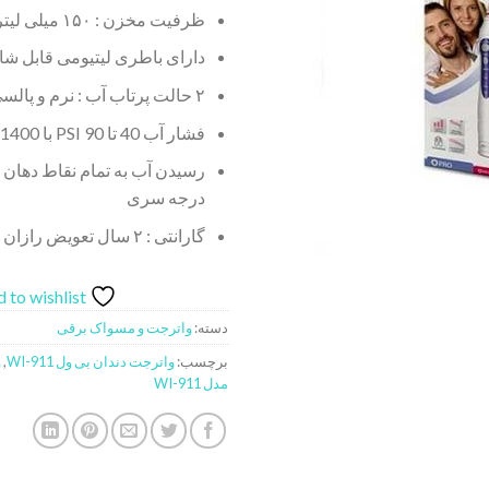
ظرفیت مخزن : ۱۵۰ میلی لیتر
دارای باطری لیتیومی قابل شا
۲ حالت پرتاب آب : نرم و پالسی
فشار آب 40 تا 90 PSI با 1400 پالس در دقیقه
درجه سری
گارانتی : ۲ سال تعویض رازان طب آپادانا
 to wishlist
دسته:
واترجت و مسواک برقی
برچسب:
واترجت دندان بی ول WI-911
,
و
مدل WI-911