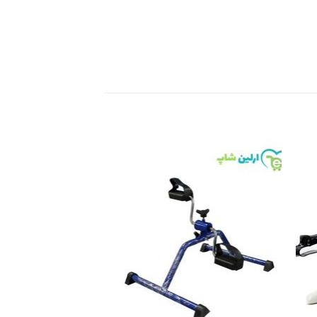
Add to
Add 
wishlist
wishli