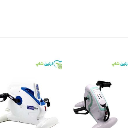
to
Add to
st
wishlist