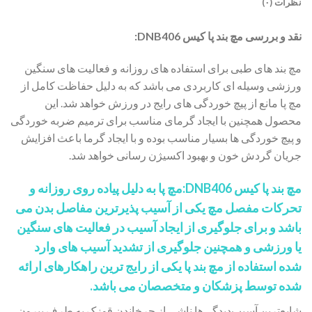
نظرات (۰)
نقد و بررسی مچ بند پا کیس DNB406:
مچ بند های طبی برای استفاده های روزانه و فعالیت های سنگین
ورزشی وسیله ای کاربردی می باشد که به دلیل حفاظت کامل از
مچ پا مانع از پیچ خوردگی های رایج در ورزش خواهد شد. این
محصول همچنین با ایجاد گرمای مناسب برای ترمیم ضربه خوردگی
و پیچ خوردگی ها بسیار مناسب بوده و با ایجاد گرما باعث افزایش
جریان گردش خون و بهبود اکسیژن رسانی خواهد شد.
مچ بند پا
کیس DNB406:مچ پا به دلیل پیاده روی روزانه و
تحرکات مفصل مچ یکی از آسیب پذیرترین مفاصل بدن می
باشد و برای جلوگیری از ایجاد آسیب در فعالیت های سنگین
یا ورزشی و همچنین جلوگیری از تشدید آسیب های وارد
شده استفاده از مچ بند پا یکی از رایج ترین راهکارهای ارائه
شده توسط پزشکان و متخصصان می باشد.
شایع‌ترین آسیب‌دیدگی‌ها ناشی از چرخاندن قوزک به ‌طرف بیرون