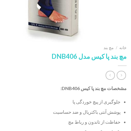
خانه
/
مچ بند
مچ بند پا کیس مدل DNB406
مشخصات مچ بند پا کیس DNB406:
جلوگیری از پیچ خوردگی پا
پوشش آنتی باکتریال و ضد حساسیت
حفاظت از تاندون و رباط مچ