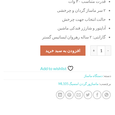
قدرت متناسب ۳۰ وات
۲ سر ماساژ گردان و چرخشی
حالت انتخاب جهت چرخش
آداپتور و شارژر فندکی ماشین
گارانتی: ۲ ساله رهروان ایساتیس گستر
ماساژور گردن امسیگ مدل ML105 عدد
افزودن به سبد خرید
Add to wishlist
دسته:
دستگاه ماساژ
برچسب:
ماساژور گردن امسیگ ML105