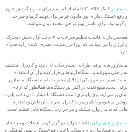
ماساژور
کنتک MC-700L ماساژ قدرتمند برای تسریع گردش خون
و رفع خستگی دارای نور مادون قرمز برای تولید گرما و طراحی
ارگونومیک برای ماساژ بهتر نواحی مختلف بدن میباشد.
همچنین دارای قابلیت تنظیم سرعت به ۳ حالت آرام بخش ، محرک
و انرژی زا نیز میباشد که این امر رضایت مصرف کننده را به همراه
دارد.
ماساژور های برقی طراحی بسیار ساده ای دارند و کاربران مختلف
به راحتی میتوانند با دستگاه ارتباط برقرار کنند و از آن استفاده
نمایند. همین موضوع یکی از دلایل محبوبیت انواه دستگاه ماساژور
برقی است. منبع تغذیه در اکثر این دستگاه ها همانطور که از نام
شان بر می آید، برق یا باتری است. دستگاه با فشار دادن دکمه پاور،
روشن میشود و با یک ریموت کنترل، سرعت ارتعاش و یا ضربه
هایی که به بدن وارد میکنند و نیز حرارت دستگاه قابل تنظیم است.
ماساژور های برقی
با ایجاد حرارت و گرم کردن عضلات و نیز ایجاد
لرزش و فشارهای نرم و سبک، باعث رفع خستگی، بهبود کوفتگی و