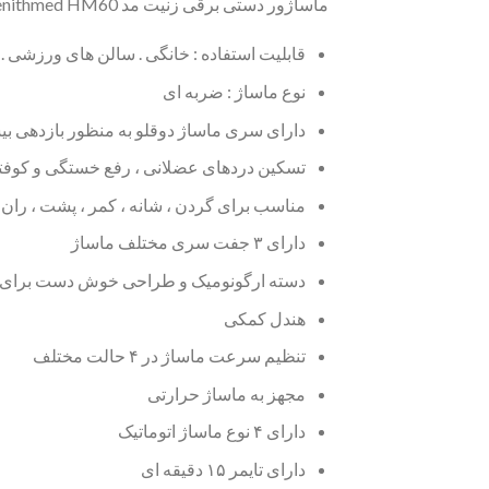
ماساژور دستی برقی زنیت مد Zenithmed HM60 ابزاری عالی برای ماساژ قسمت های مختلف بدن میباشد.
قابلیت استفاده : خانگی . سالن های ورزشی . 
نوع ماساژ : ضربه ای
دارای سری ماساژ دوقلو به منظور بازدهی بی
تسکین دردهای عضلانی ، رفع خستگی و کوفت
مناسب برای گردن ، شانه ، کمر ، پشت ، ران 
دارای ۳ جفت سری مختلف ماساژ
دسته ارگونومیک و طراحی خوش دست برای اس
هندل کمکی
تنظیم سرعت ماساژ در ۴ حالت مختلف
مجهز به ماساژ حرارتی
دارای ۴ نوع ماساژ اتوماتیک
دارای تایمر ۱۵ دقیقه ای