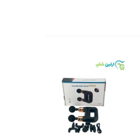
Add to
Add 
wishlist
wishli