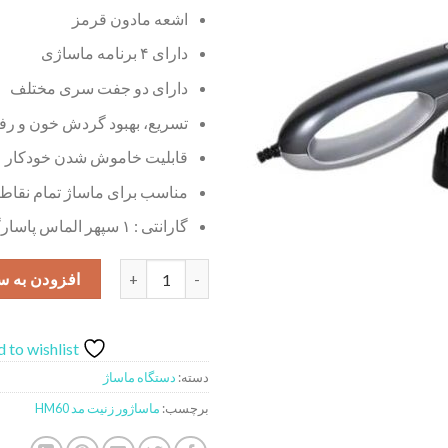
اشعه مادون قرمز
دارای ۴ برنامه ماساژی
دارای دو جفت سری مختلف
تسریع، بهبود گردش خون و ر
قابلیت خاموش شدن خودکار
مناسب برای ماساژ تمام نقاط 
گارانتی : ۱ سپهر الماس پاسارگاد
ماساژور زنیت مد مدل HM60 عدد
افزودن به س
 to wishlist
دسته:
دستگاه ماساژ
برچسب:
ماساژور زنیت مد HM60