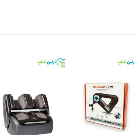
to
Add to
st
wishlist