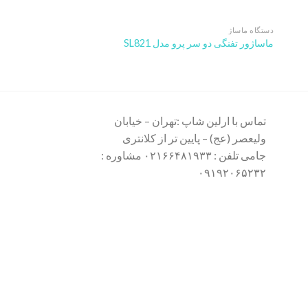
دستگاه ماساژ
دستگاه ماساژ
ماساژور تفنگی دو سر پرو مدل SL821
ماساژور کنتک مدل MC-700L
تماس با ارلین شاپ :تهران – خیابان
ولیعصر (عج) – پایین تر از کلانتری
جامی تلفن : ۰۲۱۶۶۴۸۱۹۳۳ مشاوره :
۰۹۱۹۲۰۶۵۲۳۲