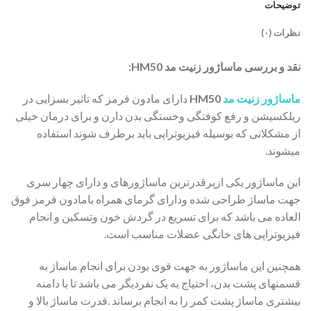
توضیحات
نظرات (۰)
نقد و بررسی ماساژور زنیت مد HM50:
ماساژور زنیت مد
HM50
دارای مادون قرمز که تاثیر بسزایی در
ریلکسیشن و رفع کوفتگی وخستگی بدن دارن و برای درمان خیلی
از مشکلاتی که بوسیله فیزیوتراپی باید برطرف شوند استفاده
میشوند.
این ماساژور یکی ازپرقدرترین ماساژورهای و دارای چهار سری
جهت ماساژ طراحی شده ودارای گرمای همراه بامادون قرمز فوق
العاده می باشد که برای تسریع در گردش خون وتسکین و انجام
فیزیوتراپی های خانگی عضلات مناسب است.
همچنین این ماساژور به جهت قوی بودن برای انجام ماساژ به
قسمتهای پشت بدن، احتیاج به یک نفردیگر می باشد تا با دامنه
بیشتری ماساژ پشت کمر را به انجام برساند .قدرت ماساژ بالا و