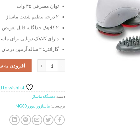
توان مصرفی ۳۵ وات
۲ درجه تنظیم شدت ماساژ
۲ کلاهک جداگانه قابل تعویض
دارای کلاهک دوتایی برای ماسا
گارانتی: ۲ ساله آرمین درمان
ماساژور بیورر مدل MG80 عدد
افزودن به س
 to wishlist
دسته:
دستگاه ماساژ
برچسب:
ماساژور بیورر MG80