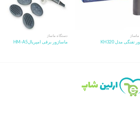
ماساژ
دستگاه ماساژ
 تفنگی مدل KH320
ماساژور برقی امپریالHM-A5