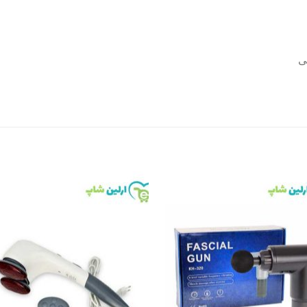
ی
to
Add to
st
wishlist