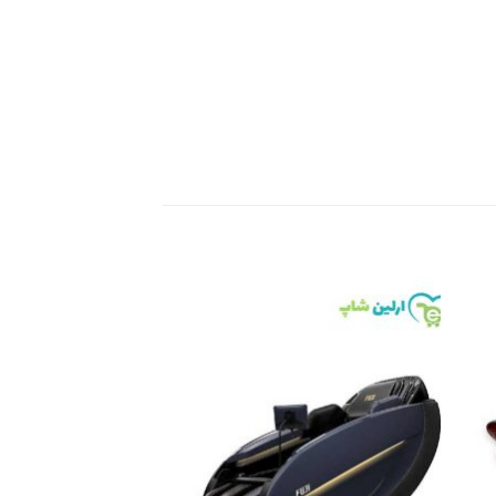
Add to
Add 
wishlist
wishli