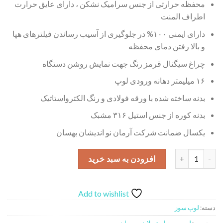
محفظه حرارتی از جنس سرامیک نشکن ، دارای عایق حرارت
اطراف المنت
دارای ایمنی ۱۰۰% در جلوگیری از آسیب رساندن فیلترهای هپا
و بالا رفتن دمای محفظه
چراغ سیگنال قرمز رنگ جهت نمایش روشن دستگاه
۱۶ میلیمتر دهانه ورودی لوپ
بدنه ساخته شده با ورقه فولادی و رنگ الکترواستاتیک
بدنه کوره از جنس استیل ۳۱۶ مشبک
یکسال ضمانت شرکت آرمان نو اندیشان بهسان
لوپ سوز (استریلایزر) بهسان عدد
افزودن به سبد خرید
Add to wishlist
دسته:
لوپ سوز
برچسب:
لوپ سوز استریلایزر بهسان