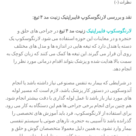
نظرات (۰)
نقد و بررسی لارنگوسکوپ فایبراپتیک زنیت مد ۴ تیغ:
لارنگوسکوپ فایبراپتیک
زنیت مد ۴ تیغ
در جراحی های حلق و
حنجره و در معاینات این حوزه استفاده می شود. لارنگوسکوپ یک
دسته یا هندل دارد که تیغه هایی در اندازه ها و مدل های مختلف
روی آن قرار می گیرند. این تیغه ها کمک می کنند که زبان کوچک به
سمت بالا هدایت شده و پزشک بتواند اقدام درمانی مورد نظر را
انجام دهد.
در شرایطی که بیمار به تنفس مصنوعی نیاز داشته باشد یا انجام
آندوسکوپی در دستور کار پزشک باشد، لازم است که مسیر لوله
های مورد نیاز باز باشد تا عمل لوله گذاری با دقت بیشتر انجام شود.
هم چنین برای انجام برخی جراحی ها هم این دستگاه به کار می رود.
برای استفاده از لارنگوسکوپ، فرد باید آموزش های تخصصی را
گذرانده باشد تا آسیبی به حنجره، تارهای صوتی یا سیستم تنفسی
بیمار وارد نشود. به همین دلیل معمولا متخصصان گوش و حلق و
بینی، متخصصان بیهوشی، پزشکان و پرستاران اورژانس با این