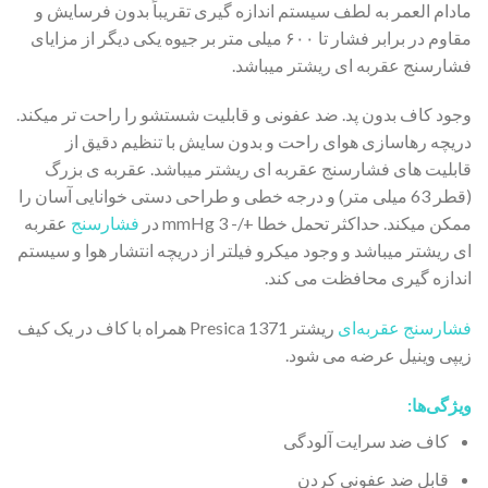
مادام العمر به لطف سیستم اندازه گیری تقریباً بدون فرسایش و
مقاوم در برابر فشار تا ۶۰۰ میلی متر بر جیوه یکی دیگر از مزایای
فشارسنج عقربه ای ریشتر میباشد.
وجود کاف بدون پد. ضد عفونی و قابلیت شستشو را راحت تر میکند.
دریچه رهاسازی هوای راحت و بدون سایش با تنظیم دقیق از
قابلیت های فشارسنج عقربه ای ریشتر میباشد. عقربه ی بزرگ
(قطر 63 میلی متر) و درجه خطی و طراحی دستی خوانایی آسان را
ممکن میکند. حداکثر تحمل خطا +/- 3 mmHg در
فشارسنج
عقربه
ای ریشتر میباشد و وجود میکرو فیلتر از دریچه انتشار هوا و سیستم
اندازه گیری محافظت می کند.
فشارسنج عقربه‌ای
ریشتر Presica 1371 همراه با کاف در یک کیف
زیپی وینیل عرضه می شود.
ویژگی‌ها:
کاف ضد سرایت آلودگی
قابل ضد عفونی کردن