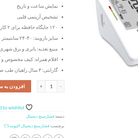
نمایش ساعت و تاریخ
تشخیص آریتمی قلبی
۱۲۰ جایگاه حافظه برای ۲ کاربر
سایز بازوبند: ۴۰-۲۴ سانتیمتر
منبع تغذیه: باتری و برق شهری
اقلام همراه: کیف مخصوص و آد
گارانتی: ۳ سال راهیان طب صبا
فشارسنج دیجیتال اکیومد مدل C5 عدد
افزودن به س
 to wishlist
دسته:
فشارسنج دیجیتال
برچسب:
فشارسنج دیجیتال اکیومد C5