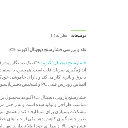
توضیحات
نظرات (۰)
نقد و بررسی فشارسنج دیجیتال اکیومد C5:
فشارسنج دیجیتال اکیومد
انقباض زودرس قلبی PC و تشخیص دفیبریلاسیون دهلیزی AFib می باشد و می تواند با تشخیص زودرس اختلالات قلبی از سکته جلوگیری کند.
فشارسنج بازویی دیجیتال C5 اکیومد محصول برند Accumed سوئیس است که برای مصارف خانگی و حرفه ای عرضه شده است. این
مناسب طراحی و تولید شده است و به راحتی می تو
مشکلات بسیاری برای شما ایجاد‌ کند و همه‌ی سی
طرز چشمگیری کاهش‌ دهد. یکی از جنبه‌های خطرنا
فشارخون بالا از بیماری خود اطلاع ندارند. تنها 