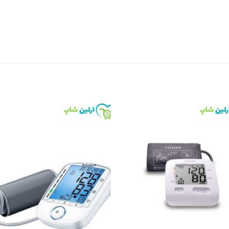
to
Add to
st
wishlist