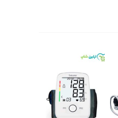
Add to
Add 
wishlist
wishli