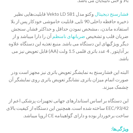
بالا و حتی نابینایان می باشد.
فشارسنج دیجیتال
وکتو مدل Vekto LD 581 قابلیت‌هایی نظیر
ذخیره حافظه داخلی 90 تایی, قابلیت خاموشی خودکار پس از بلا
استفاده ماندن، ،مشخص نمودن حداقل و حداکثر فشار, سنجش
ضربان قلب و تشخیص
ضربانهای نامنظم
آن را دارا میباشد و از
دیگر ویژگیهای این دستگاه می باشد. منبع تغذیه این دستگاه علاوه
بر آداپتور , 4 عدد باتری قلمی 1.5 ولت (AA) قابل تعویض نیز می
باشد.
البته این فشارسنج به نمایشگر تعویض باتری نیز مجهز است ودر
صورت اتمام میزان باتری, نشانگر تعویض باتری روی نمایشگر آن
چشمک میزند.
این دستگاه بر اساس استاندارهای جهانی تجهیزات پزشکی اعم از
93/42/EEC ساخته شده است. همچنین این دستگاه از کیفیت بالای
ساخت برخوردار بوده و دارای گواهینامه CE اروپا میباشد.
ویژگی‌ها: