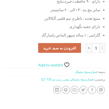
دارای ۹۰ حافظه ذخیره نتایج
سایز مچ بند : ۱۳ الی ۲۰ سانتیمتر
منبع تغذیه : باطری نیم قلمی آلکالاین
دارای جعبه نگهداری
گارانتی : ۱ ساله سپهر الماس پاسارگاد
فشارسنج دیجیتالی مچی زنیت مد مدل LD-735 عدد
افزودن به سبد خرید
Add to wishlist
دسته:
فشارسنج دیجیتال
برچسب:
فشارسنج دیجیتالی مچی زنیت مد LD-735