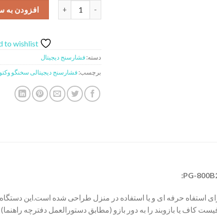
فشارسنج دیجیتالی سخنگو وکتو مدل PG-800B28 عدد
افزودن به س
 to wishlist
دسته:
فشارسنج دیجیتال
برچسب:
فشارسنج دیجیتالی سخنگو وکتو PG-800B28
ای استفاه حرفه ای و یا استفاده در منزل طراحی شده است.این دستگاه
ست کاف یا بازوبند را به دور بازو (مطابق دستورالعمل دفترچه راهنما)