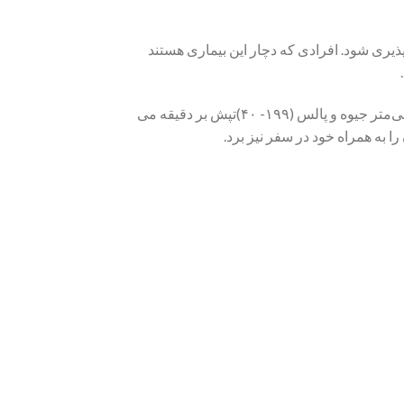
ذیری شود. افرادی که دچار این بیماری هستند
در فشار استاتیک ۳± میلی‌متر جیوه و پالس %۵±،محدوده اندازه‌گیری فشار(۲۸۰-۳۰) میلی‌متر جیوه و پالس (۱۹۹- ۴۰)تپش بر دقیقه می
ا به همراه خود در سفر نیز برد.