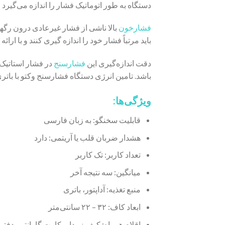
دستگاه به طور اتوماتیک فشار را اندازه‌ می‌گیرد
فشارخون
بالا ناشی از فشار غیرعادی درون رگها
باید مرتباً فشار خود را اندازه گیری کنند و با ا
دقت اندازه‌گیری این
فشارسنج
باشد. تامین انرژی دستگاه فشارسنج وکتو با باتری
ویژگی‌ها:
قابلیت سخنگو: به زبان فارسی
هشدار ضربان قلب یا آریتمی: دارد
تعداد کاربر: تک کاربر
میانگین: سه نتیجه آخر
منبع تغذیه: آداپتور، باتری
ابعاد کاف: ۳۲ – ۲۲ سانتی‌متر
اقلام همراه: کیف زیپدار، کارت گارانتی، دفترچ