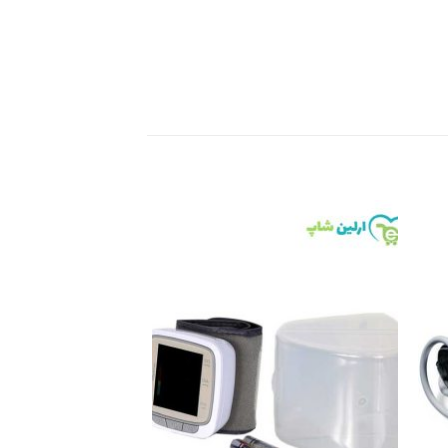
Add to
Add 
wishlist
wishli