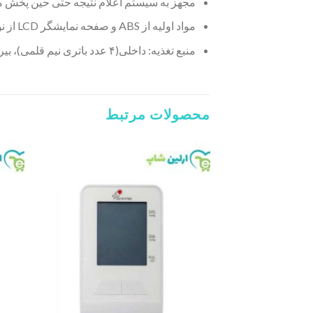
مجهز به سیستم اعلام نتیجه حتی حین پخش م
مواد اولیه از ABS و صفحه نمایشگر LCD از نوع دید در شب
منبع تغذیه: داخلی(۴ عدد باتری نیم قلمی)، بیرونی(۶ ولت)
محصولات مرتبط
Add to
wishlist