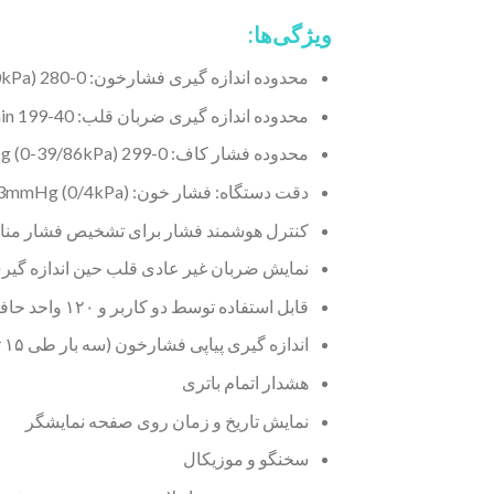
ویژگی‌ها:
محدوده اندازه گیری فشارخون: 0-280 mmHg (0-37/30kPa)
محدوده اندازه گیری ضربان قلب: 40-199 beats/min
محدوده فشار کاف: 0-299 mmHg (0-39/86kPa)
دقت دستگاه: فشار خون: 3mmHg (0/4kPa)± / ضربان قلب: 5%± مقدار اندازه گیری شده
کنترل هوشمند فشار برای تشخیص فشار مناسب
نمایش ضربان غیر عادی قلب حین اندازه گی
قابل استفاده توسط دو کاربر و ۱۲۰ واحد حافظه برای هر کاربر(۲*۱۲۰)
اندازه گیری پیاپی فشارخون (سه بار طی ۱۵ ثانیه) و محاسبه میانگین نتایج برای حصول نتیجه ای دقیق تر
هشدار اتمام باتری
نمایش تاریخ و زمان روی صفحه نمایشگر
سخنگو و موزیکال