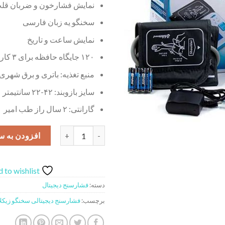
نمایش فشارخون و ضربان قل
سخنگو یه زبان فارسی
نمایش ساعت و تاریخ
۱۲۰ جایگاه حافظه برای ۳ کاربر
منبع تغذیه: باتری و برق شهری
سایز بازوبند: ۴۲-۲۲ سانتیمتر
گارانتی: ۲ سال راز طب امیر
فشارسنج دیجیتالی سخنگو زیکلاس مد مدل 2
افزودن به س
 to wishlist
دسته:
فشارسنج دیجیتال
برچسب:
فشارسنج دیجیتالی سخنگو زیکلاس 