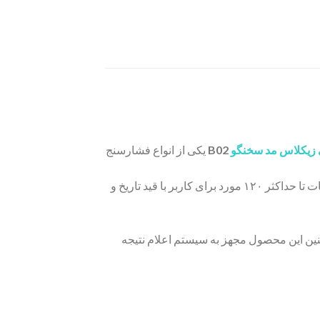
 زیکلاس مد سخنگو
B02
یکی از انواع فشارسنج
این دستگاه فشار خون اتوماتیک دارای صفحه نمایش سیاه و سفید و خوانایی بالایی است. این دستگاه قابلیت ذخیره اطلاعات تا حداکثر ۱۲۰ مورد برای کاربر با قید تاریخ و
 موزیکال برخوردار بوده که نتیجه اندازه ‎گیری شده را با صدای بلند و رسا پخش می ‎کند. همچنین این محصول مجهز به سیستم اعلام نتیجه