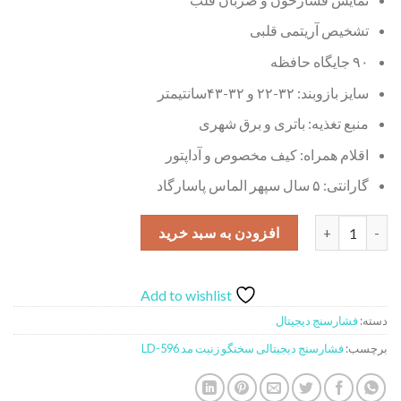
تشخیص آریتمی قلبی
۹۰ جایگاه حافظه
سایز بازوبند: ۳۲-۲۲ و ۳۲-۴۳سانتیمتر
منبع تغذیه: باتری و برق شهری
اقلام همراه: کیف مخصوص و آداپتور
گارانتی: ۵ سال سپهر الماس پاسارگاد
فشارسنج دیجیتالی سخنگو زنیت مد مدل LD-596 عدد
افزودن به سبد خرید
Add to wishlist
دسته:
فشارسنج دیجیتال
برچسب:
فشارسنج دیجیتالی سخنگو زنیت مد LD-596