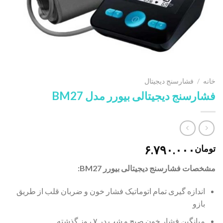
خانه
/
فشارسنج دیجیتال
فشارسنج دیجیتالی بیورر مدل BM27
۶.۷۹۰.۰۰۰
تومان
مشخصات فشارسنج دیجیتالی بیورر BM27:
اندازه گیری تمام اتوماتیک فشار خون و ضربان قلب از طریق
بازو
میانگین فشار خون صبح و شب در ۷ روز گذشته