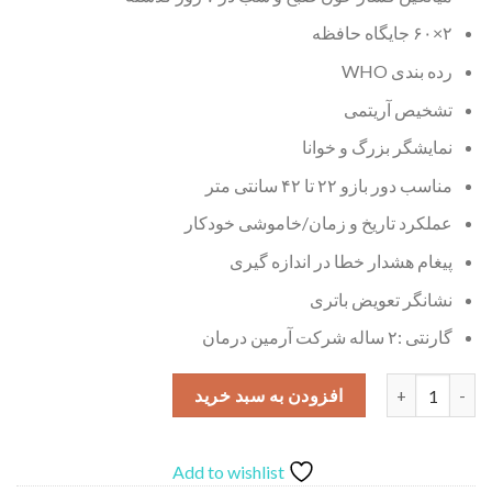
۲×۶۰ جایگاه حافظه
رده بندی WHO
تشخیص آریتمی
نمایشگر بزرگ و خوانا
مناسب دور بازو ۲۲ تا ۴۲ سانتی متر
عملکرد تاریخ و زمان/خاموشی خودکار
پیغام هشدار خطا در اندازه گیری
نشانگر تعویض باتری
گارنتی :۲ ساله شرکت آرمین درمان
فشارسنج دیجیتالی بیورر مدل BM27 عدد
افزودن به سبد خرید
Add to wishlist