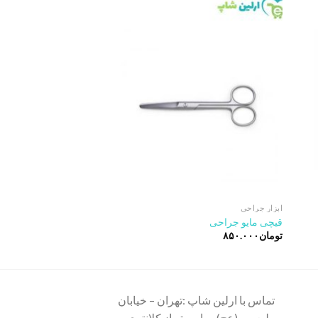
Add to
Add 
wishlist
wishli
ابزار جراحی
ابزار جراحی
قیچی مایو جراحی
پنس جفت چاک دار
تومان
۸۵۰.۰۰۰
تومان
۵۸۰.۰۰۰
تماس با ارلین شاپ :تهران – خیابان
ولیعصر (عج) – پایین تر از کلانتری