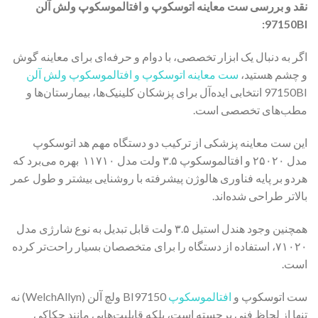
نقد و بررسی
ست معاینه اتوسکوپ و افتالموسکوپ ولش آلن
97150BI:
اگر به دنبال یک ابزار تخصصی، با دوام و حرفه‌ای برای معاینه گوش
و چشم هستید،
ست معاینه اتوسکوپ و افتالموسکوپ ولش آلن
97150BI انتخابی ایده‌آل برای پزشکان کلینیک‌ها، بیمارستان‌ها و
مطب‌های تخصصی است.
این ست معاینه پزشکی از ترکیب دو دستگاه مهم هد اتوسکوپ
مدل ۲۵۰۲۰ و افتالموسکوپ ۳.۵ ولت مدل ۱۱۷۱۰ بهره می‌برد که
هردو بر پایه فناوری هالوژن پیشرفته با روشنایی بیشتر و طول عمر
بالاتر طراحی شده‌اند.
همچنین وجود هندل استیل ۳.۵ ولت قابل تبدیل به نوع شارژی مدل
۷۱۰۲۰، استفاده از دستگاه را برای متخصصان بسیار راحت‌تر کرده
است.
ست اتوسکوپ و
افتالموسکوپ
BI97150 ولچ آلن (WelchAllyn) نه
تنها از لحاظ فنی برجسته است، بلکه قابلیت‌هایی مانند حکاکی