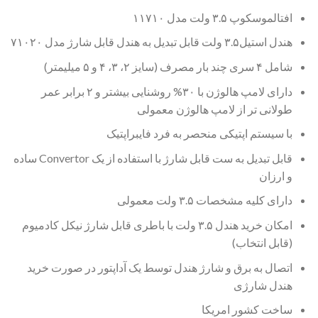
افتالموسکوپ ۳.۵ ولت مدل ۱۱۷۱۰
هندل استیل۳.۵ ولت قابل تبدیل به هندل قابل شارژ مدل ۷۱۰۲۰
شامل ۴ سری چند بار مصرف (سایز ۲، ۳، ۴ و ۵ میلیمتر)
دارای لامپ هالوژن با ۳۰% روشنایی بیشتر و ۲ برابر عمر
طولانی تر از لامپ هالوژن معمولی
با سیستم اپتیکی منحصر به فرد فایبراپتیک
قابل تبدیل به ست قابل شارژ با استفاده از یک Convertor ساده
و ارزان
دارای کلیه مشخصات ۳.۵ ولت معمولی
امکان خرید هندل ۳.۵ ولت با باطری قابل شارژ نیکل کادمیوم
(قابل انتخاب)
اتصال به برق و شارژ هندل توسط یک آداپتور در صورت خرید
هندل شارژی
ساخت کشور امریکا