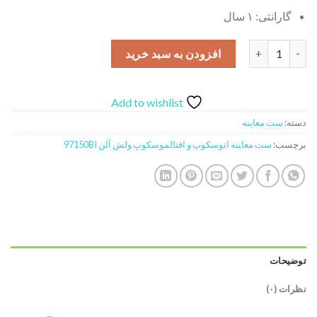
گارانتی: ۱ سال
ست معاینه اتوسکوپ و افتالموسکوپ ولش آلن مدل 97150BI عدد
افزودن به سبد خرید
Add to wishlist
دسته:
ست معاینه
برچسب:
ست معاینه اتوسکوپ و افتالموسکوپ ولش آلن 97150BI
توضیحات
نظرات (۰)