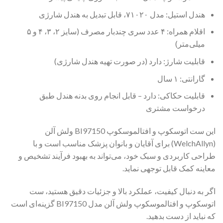
هندل استیل: مدل ۷۱۰۲۰، قابل تبدیل به هندل شارژی
اقلام همراه: ۴ عدد سری چندبار مصرف (سایز ۲، ۳، ۴ و ۵
میلی‌متر)
قابلیت شارژ: دارد (در صورت تهیه هندل شارژی)
گارانتی: ۱ سال
قابلیت حکاکی: دارد – قابل انجام روی بدنه هندل طبق
درخواست مشتری
این ست اتوسکوپ و افتالموسکوپ BI97150 ولش آلن
(WelchAllyn) برای آقایان و بانوان پزشک مناسب است و با
طراحی کاربردی و سبک خود، می‌تواند به بهبود فرآیند تشخیص و
معاینه کمک قابل توجهی نماید.
اگر به دنبال کیفیت، عملکرد بالا و جزئیات دقیق هستید، ست
اتوسکوپ و افتالموسکوپ ولش آلن مدل BI97150 گزینه‌ای است
که نباید از دست بدهید.