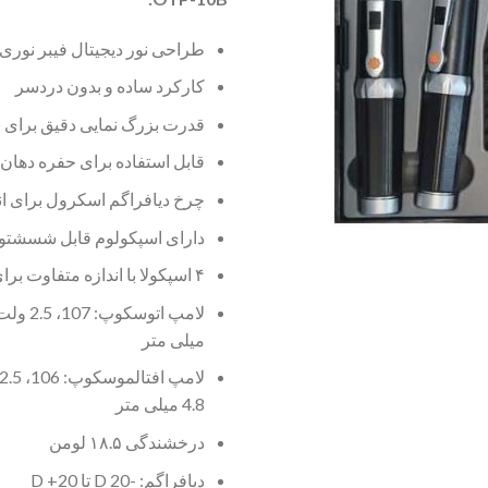
طراحی نور دیجیتال فیبر نوری
کارکرد ساده و بدون دردسر
قدرت بزرگ نمایی دقیق برای
قابل استفاده برای حفره دهان 
چرخ دیافراگم اسکرول برای ان
دارای اسپکولوم قابل شسشتو
۴ اسپکولا با اندازه متفاوت برای تمام سنین
میلی متر
4.8 میلی متر
درخشندگی ۱۸.۵ لومن
دیافراگم: -20 D تا 20+ D