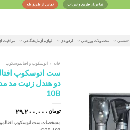
تماس از طریق واتس اپ
تماس از طریق بله
تنفسی
محصولات ورزشی
ارتوپدی
لوازم آزمایشگاهی
مراقبت ا
خانه
/
اتوسکوپ و افتالموسکوپ
ست اتوسکوپ افتا
Add to
10B
wishlist
۲۹.۲۰۰.۰۰۰
تومان
مشخصات ست اتوسکوپ افتالمو
OTP-10B: