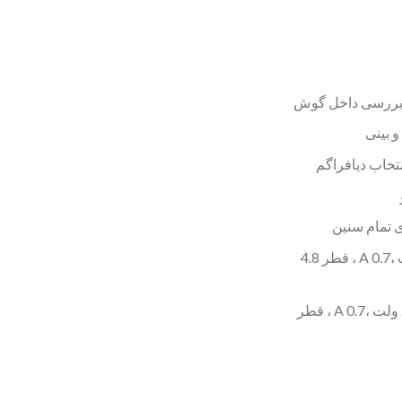
 بررسی داخل گوش
و بینی
تخاب دیافراگم
لامپ اتوسکوپ: 107، 2.5 ولت ،0.7 A ، قطر 4.8
لامپ افتالموسکوپ: 106، 2.5 ولت ،0.7 A ، قطر