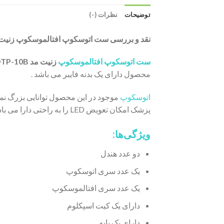
توضیحات
نظرات (۰)
نقد و بررسی ست اتوسکوپ افتالموسکوپ زنیت مد -10B
ست اتوسکوپ افتالموسکوپ
زنیت مد OTP-10B
محصول دارای یک بدنه فایبر می باشد .
اتوسکوپ
پزشک امکان تعویض LED را به راحتی دارا می باشد . آفتالموسکوپ موجود در این محصول دارای شیشه ضد خش می باشد و از تکنولوژی XHL زنون هالوژن بهره می برد .
ویژگی‌ها:
دو عدد هندل
یک عدد سری اتوسکوپ
یک عدد سری افتالموسکوپ
دارای یک کیت اسپکلوم
دارای یک پایه