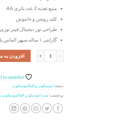
منبع تغذیه 2 عدد باتری AA
کلید روشن و خاموش
طراحی نور دیجیتال فیبر نوری
گارانتی ۱ ساله سپهر الماس پاسارگاد
ست اتوسکوپ افتالموسکوپ دو هندل زنیت مد 
افزودن به س
 to wishlist
دسته:
اتوسکوپ و افتالموسکوپ
برچسب:
ست اتوسکوپ افتالموسکوپ زنیت مد 