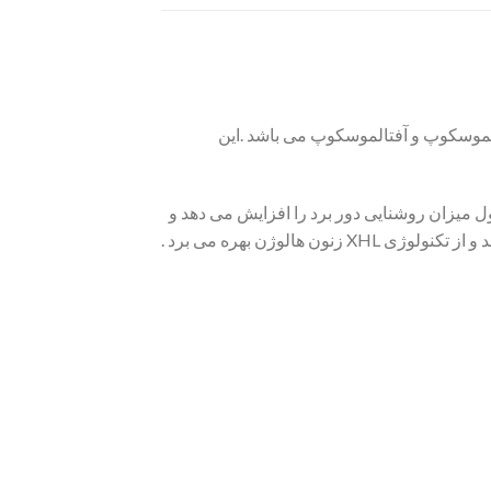
لموسکوپ و آفتالموسکوپ می باشد .این
 را دارا می باشد.که با یک لامپ LED در قسمت بالایی محصول میزان روشنایی دور برد را افزایش می دهد و