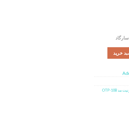
مدل OTP-10B عدد
بد خرید
Add
OTP-10B