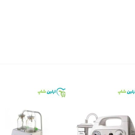
to
Add to
st
wishlist