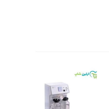
Add to
Add 
wishlist
wishli