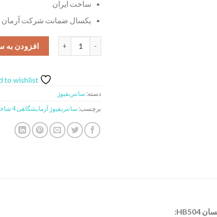
ساخت ایران
یکسال ضمانت شرکت آرمان نو
سانتریفیوژ آزمایشگاهی 4 شاخه بهسان مدل HB504 عدد
افزودن به س
 to wishlist
دسته:
سانتریفیوژ
برچسب:
سانتریفیوژ آزمایشگاهی 4 شاخه بهسان HB504