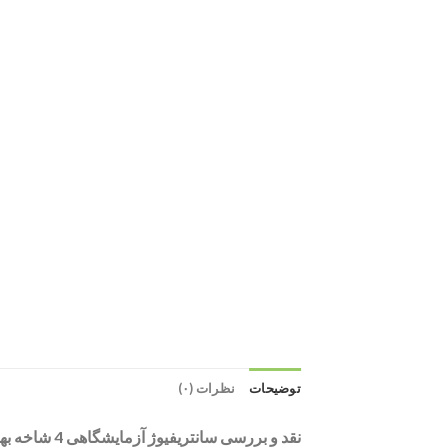
توضیحات
نظرات (۰)
نقد و بررسی سانتریفیوژ آزمایشگاهی 4 شاخه بهسان HB504: