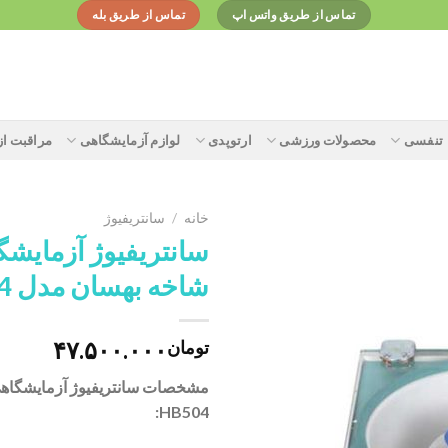
تماس از طریق واتس اپ
تماس از طریق بله
تنفسی
محصولات ورزشی
ارتوپدی
لوازم آزمایشگاهی
مراقبت ا
خانه
/
سانتریفیوژ
شاخه بهسان مدل HB504
Add to
wishlist
۴۷.۵۰۰.۰۰۰
تومان
HB504: