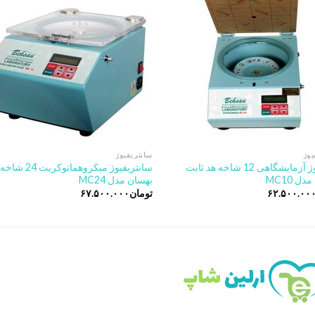
st
wishlist
یوژ
سانتریفیوژ
سرفیوژ آزمایشگاهی 12 شاخه هد ثابت
سانتریفیوژ میکروهماتوکریت 24 شاخه
ل MC10
بهسان مدل MC24
۶۲.۵۰۰.۰۰
تومان
۶۷.۵۰۰.۰۰۰