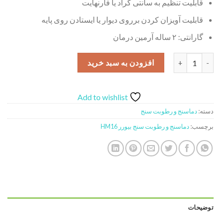
قابلیت تنظیم به سانتی گراد یا فارنهایت
قابلیت آویزان کردن برروی دیوار یا ایستادن روی پایه
گارانتی: ۲ ساله آرمین درمان
دماسنج و رطوبت سنج بیورر مدل HM16 عدد
افزودن به سبد خرید
Add to wishlist
دسته:
دماسنج و رطوبت سنج
برچسب:
دماسنج و رطوبت سنج بیورر HM16
توضیحات