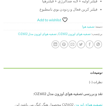
فيلتر اوليه + لايه ضدآلرژي + فيلترهپا
فيلتر كربن فعال و زدودن بوي نامطبوع
Add to wishlist
دسته:
تصفیه هوا
برچسب:
تصفیه هوای اوزون OZ602
,
تصفیه هوای اوزون مدل OZ602
توضیحات
نظرات (۰)
نقد و بررسی تصفیه هوای اوزون مدل OZ602:
تصفیه هوای اوزون
OZ602 محصول هنگ کنگ می باشد. این