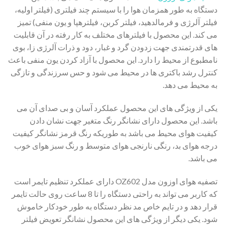
دستگاه به طور همزمان هوا را با سیستم چند فیلتری (فیلتر اولیه،
فیلتر آلرژی و فرمالدهید، فیلتر کربن، فیلترهپا و یون منفی) تمیز
می کند. این محصول با فیلترهای مختلف به کار رفته در آن قابلیت
های قدرتمندی جهت زدودن گرد و غبار، دود و ذرات آلرژی زا، بوی
نامطبوع از محیط را دارد. این محصول با آزاد کردن یون منفی باعث
کنترل رشد باکتری ها در محیط می شود و حس سرزندگی و تازگی
به محیط می دهد.
یکی از ویژگی های این محصول عملکرد آسان و بی صدای آن می
باشد. این محصول دارای نشانگر رنگ متغیر جهت نشان دادن
کیفیت هوای محیط می باشد به طوریکه رنگ قرمز نشانگر کیفیت
درجه هوای بد، رنگی نارنجی هوای متوسط و رنگ سبز هوای خوب
می باشد.
تصفیه هوای اوزون مدل OZ602 دارای عملکرد تنظیم تایمر است
که کاربر می تواند به راحتی دستگاه را تا 8 ساعت روی حالت تایمر
قرار دهد و در تایم خاص مد نظر دستگاه به طور خودکار خاموش
شود. یکی دیگر از ویژگی های این محصول نشانگر تعویض فیلتر