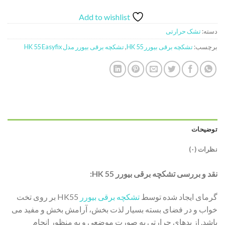
Add to wishlist
دسته:
تشک حرارتی
برچسب:
تشکچه برقی بیورر HK 55
,
تشکچه برقی بیورر مدل HK 55 Easyfix
توضیحات
نظرات (۰)
نقد و بررسی تشکچه برقی بیورر HK 55:
گرمای ایجاد شده توسط
تشکچه برقی بیورر
HK55 بر روی تخت
خواب و در فضای بسته بسیار لذت بخش، آرامش بخش و مفید می
باشد. از پدهای حرارتی به صورت موضعی و به منظور انجام