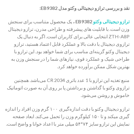
نقد و بررسی ترازو دیجیتالی وکتو مدل EB9382:
ترازو دیجیتالی وکتو
EB9382 ،
یک محصول متناسب برای سنجش
وزن است. با قابلیت های پیشرفته و طراحی مدرن، ترازو دیجیتال
ZTH-A8P انتخابی عالی برای کاربران است. اگر به دنبال یک
ترازوی دیجیتال با دقت بالا و عملکرد قابل اعتماد هستید، ترازو
دیجیتال وکتو گزینه‌ای مناسب برای شما خواهد بود. این ترازو با
طراحی شیک و عملکرد قوی، نیازهای شما را در سنجش وزن به
بهترین شکل ممکن برآورده خواهد کرد.
منبع تغذیه این ترازو با 1 عدد باتری CR 2034 می‌باشد. همچنین
ترازوی وکتو با گذاشتن و برداشتن پا بر روی آن به صورت اتوماتیک
خاموش و روشن می‌شود.
ترازو دیجیتال وکتو با دقت اندازه‌گیری ۱۰۰ گرم وزن افراد را اندازه
گیری میکند و تا ۱۵۰ کیلوگرم وزن را تحمل می‌کند. ابعاد صفحه
نمایش این ترازو سایز ۷۴*۵۴ میلی‌ متر با اعداد خوانا و واضح است.