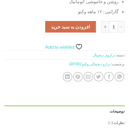
روشن و خاموشی اتومانیک
گارانتی : ۱۲ ماهه وکتو
ترازو دیجیتالی وکتو مدل EB9382 عدد
افزودن به سبد خرید
Add to wishlist
دسته:
ترازوی دیجیتال
برچسب:
ترازو دیجیتالی وکتو EB9382
توضیحات
نظرات (۰)