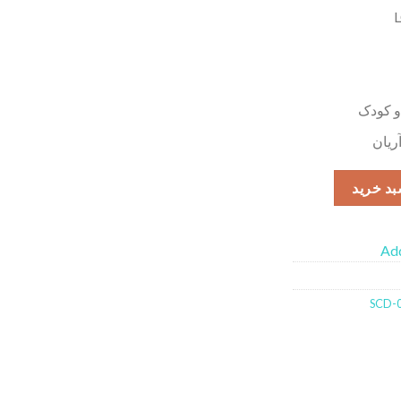
 و کودک
بد خرید
Add