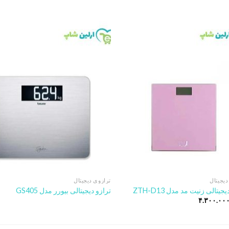
to
Add to
st
wishlist
دیجیتال
ترازوی دیجیتال
جیتالی زنیت مد مدل ZTH-D13
ترازو دیجیتالی بیورر مدل GS405
۴.۳۰۰.۰۰