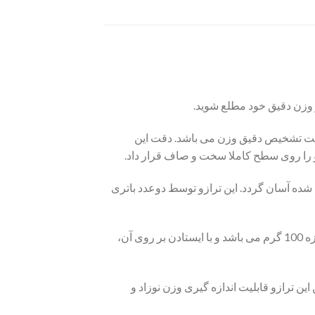
ز وزن دقیق خود مطلع شوید.
۰۳ با طراحی بسیار زیبا و شیک مجهز به تکنولوژی ۴ سنسور هوشمند جهت تشخیص دقیق وزن می باشد. دقت این
و را روی سطح کاملا سخت و صاف قرار داد.
اندازه گیری شده آسان گردد. این ترازو توسط دوعدد باتری
ترازوی دیجیتال سرجیکون SCD 02-03 قابلیت اندازه گیری وزن تا 180 کیلوگرم را داراست و دقت اندازه گیری آن به اندازه 100 گرم می باشد و با ایستادن بر روی آن،
، عبارت O-Ld روی صفحه ظاهر می‌شود. همچنین این ترازو قابلیت اندازه گیری وزن نوزاد و