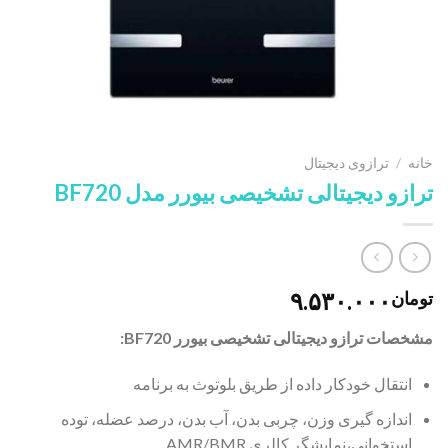
خانه
/
ترازوی دیجیتال
ترازو دیجیتالی تشخیصی بیورر مدل BF720
۹.۵۳۰.۰۰۰
تومان
مشخصات ترازو دیجیتالی تشخیصی بیورر BF720:
انتقال خودکار داده از طریق بلوتوث به برنامه
اندازه گیری وزن، چربی بدن، آب بدن، درصد عضله، توده
استخوانی،نمایشگر کالری AMR/BMR