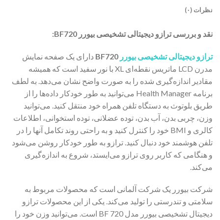
نظرات (۰)
نقد و بررسی ترازو دیجیتالی تشخیصی بیورر BF720:
ترازو دیجیتالی تشخیصی بیورر
BF720
دارای یک صفحه نمایش
مدرن LCD ماتریس نقطه‌ای XL با نور سفید است که همیشه
مقادیر اندازه‌گیری شده را به صورت واضح نشان می‌دهد. به لطف
برنامه Health Manager می‌توانید به طور خودکار داده‌ها را از
طریق بلوتوث به دستگاه تلفن همراه خود منتقل کنید. می‌توانید
وزن، چربی بدن، آب بدن، توده عضلانی، توده استخوانی، اطلاعات
کالری و BMI خود را کنترل کنید و به راحتی روند تکامل آنها را در
تلفن هوشمند خود دنبال کنید. ترازو به طور خودکار روشن می‌شود
و هنگامی که کاربر روی ترازو می‌ایستد، شروع به اندازه‌گیری
می‌کند.
شرکت بیورر یک شرکت آلمانی است که محصولات مربوط به
سلامتی و تندرستی را تولید می‌کند. یکی از این محصولات ترازو
دیجیتال تشخیصی بیورر مدل BF 720 است. می‌توانید وزن خود را