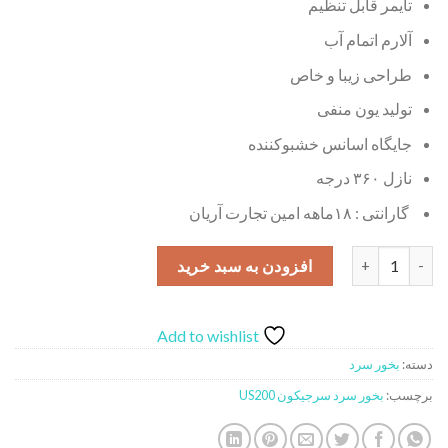
تایمر قابل تنظیم
آلارم اتمام آب
طراحی زیبا و خاص
تولید یون منفی
جایگاه اسانس خشبوکننده
نازل ۳۶۰ درجه
گارانتی : ۱۸ماهه امین تجارت آریان
بخور سرد سرجیکون مدل US200 عدد
افزودن به سبد خرید
Add to wishlist
دسته:
بخور سرد
برچسب:
بخور سرد سرجیکون US200