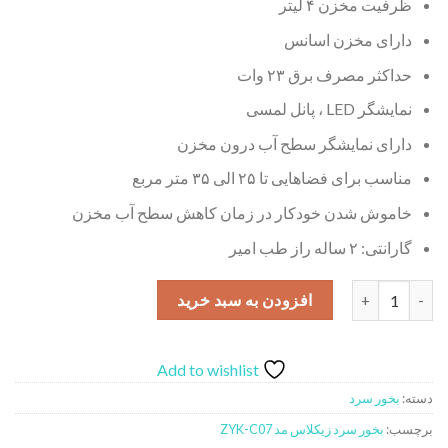
ظرفیت مخزن ۴ لیتر
دارای مخزن اسانس
حداکثر مصرف برق ۲۳ وات
نمایشگر LED ، پانل لمسی
دارای نمایشگر سطح آب درون مخزن
مناسب برای فضاهایی تا ۲۵ الی ۳۵ متر مربع
خاموش شدن خودکار در زمان کاهش سطح آب مخزن
گارانتی: ۲ ساله راز طب امیر
بخور سرد زیکلاس مد مدل ZYK-C07 عدد
افزودن به سبد خرید
Add to wishlist
دسته:
بخور سرد
برچسب:
بخور سرد زیکلاس مد ZYK-C07