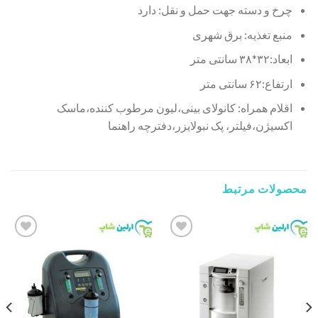
چرخ و دسته جهت حمل و نقل: دارد
منبع تغذیه: برق شهری
ابعاد:۳۲*۳۸ سانتی متر
ارتفاع:۶۲ سانتی متر
اقلام همراه: کانولای بینی،لیون مرطوب کننده،ماسک
اکسیژن،فیلتر، پک نبولایزر،دفترچه راهنما
محصولات مرتبط
Add to
Add to
wishlist
wishlist