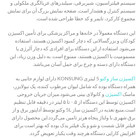
سیستم فیلتراسیون، شیربرقی، سیلندرهای غربالگری ملکولی و
سیستم کنترل و هشدار است. صفحه نمایش بزرگ آن برای نمایش
مجموع کارکرد، تایمر و کد خطا طراحی شده است.
این دستگاه معمولاً در خانه‌ها و مراکز پزشکی برای تأمین اکسیژن
کودکان و بزرگسالانی که دچار کمبود اکسیژن هستند، استفاده
می‌شود. استفاده از این دستگاه برای افرادی که دچار آلرژی یا
مسمومیت با اکسیژن هستند، ممنوع است. به دلیل وزن زیاد، این
دستگاه دارای دسته و چرخ برای حمل آسان می‌باشد.
اکسیژن ساز وکتو
5 لیتری KONSUNG دارای لوازم جانبی به
همراه دستگاه بوده که شامل لیوان مرطوب کننده، پک نبولایزر،
ماسک
اکسیژن
و کانولای بینی می‌شود.میزان جریان خروجی
اکسیژن توسط این دستگاه از ۰.۵ تا ۵ لیتر در دقیقه قابل تنظیم
است.منبع تغذیه در اکسیژن ساز 5L وکتو توسط آداپتور برق و از
برق شهری با ولتاژ پنجاه هرتز تامین می‌گردد.این محصول دارای
فیلتر قابل شست و شو و یک فیلتر یدک بوده که بهتر است برای
افزایش کارایی دستگاه هرچند وقت یکبار تعویض گردد.