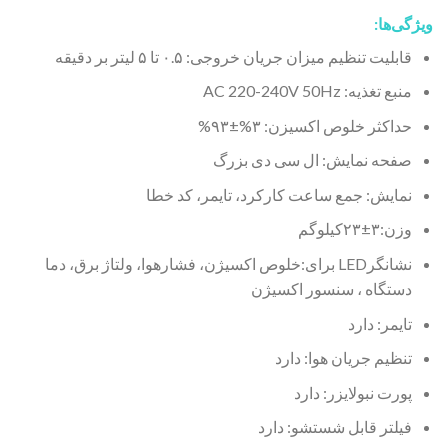
ویژگی‌ها:
قابلیت تنظیم میزان جریان خروجی: ۰.۵ تا ۵ لیتر بر دقیقه
منبع تغذیه: AC 220-240V 50Hz
حداکثر خلوص اکسیزن: ۳%±۹۳%
صفحه نمایش: ال سی دی بزرگ
نمایش: جمع ساعت کارکرد، تایمر، کد خطا
وزن:۳±۲۳کیلوگم
نشانگرLED برای:خلوص اکسیژن، فشارهوا، ولتاژ برق، دما
دستگاه ، سنسور اکسیژن
تایمر: دارد
تنظیم جریان هوا: دارد
پورت نبولایزر: دارد
فیلتر قابل شستشو: دارد