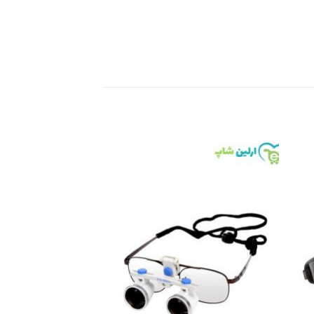
Add to
Add 
wishlist
wishli