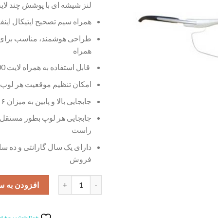
لنز شیشه ای با پوشش چند لای
همراه سیم تصحیح اپتیکال اینفی
طراحی هوشمند، مناسب برای
همراه
قابل استفاده به همراه لایت HL8300 و HL8000
امکان تنظیم موقعیت هر لوپ
جابجایی بالا و پایین به میزان ۶ میلی متر
جابجایی هر لوپ بطور مستقل 
راست
دارای یک سال گارانتی و ده س
فروش
لوپ چشمی عینکی زومکس مدل SLF عدد
افزودن به س