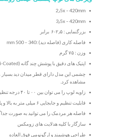
2٫5x – 420mm
3٫5x – 420mm
بزرگنمایی : ۲٫۵-۶ برابر
فاصله کاری (فاصله دید) :340 – 500 mm
وزن : ۷۵ گرم
اپتیک های دقیق با پوشش چند گانه (Multi-Coated) ، تصاویری واضح و شفاف را در اختیار شما قرار می دهند.
چشمی این مدل دارای قطر میدان دید بسیار 
مشاهده کرد.
زاویه لوپ را می توان بین ۰۰ تا ۴۰ درجه تنظیم کرد بنابراین حتی پس از استفاده طولانی مدت خستگی به حداقل می رسد.
قابلیت تنظیم و جابجایی ۶ میلی متر به بالا و پایین
فاصله هر مردمک را می توانید به صورت جداگان
سازگار با کلیه هدلایت های زومکس
طراحی هوشمند و ارگونومی فوق العاده