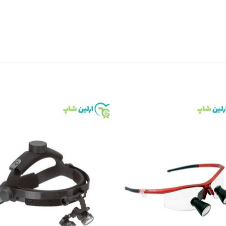
to
Add to
st
wishlist