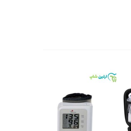
Add to
Add 
wishlist
wishli