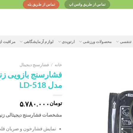
تماس از طریق واتس اپ
تماس از طریق بله
تنفسی
محصولات ورزشی
ارتوپدی
لوازم آزمایشگاهی
مراقبت ا
خانه
/
فشارسنج دیجیتال
فشارسنج بازویی زن
مدل LD-518
Add to
wishlist
۵.۷۸۰.۰۰۰
تومان
مشخصات فشارسنج دیجیتالی زنیت مد 8
نمایش فشارخون و ضربان قل