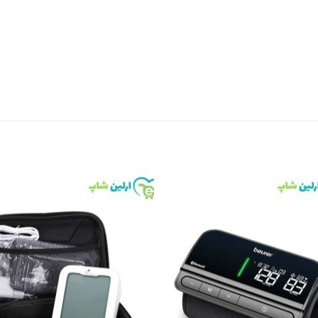
to
Add to
st
wishlist