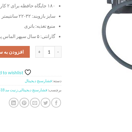
۱۸۰ جایگاه حافظه برای ۲ کاربر
سایز بازوبند: ۳۲-۲۲ سانتیمتر
منبع تغذیه: باتری
گارانتی: ۵ سال سپهر الماس پاسارگاد
فشارسنج بازویی زنیت مد مدل LD-518 عدد
افزودن به س
 to wishlist
دسته:
فشارسنج دیجیتال
برچسب:
فشارسنج دیجیتالی زنیت مد LD-518