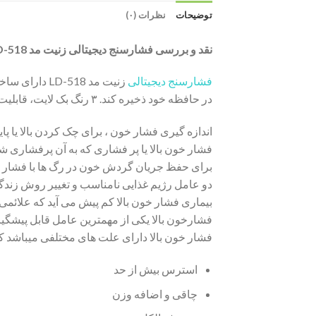
توضیحات
نظرات (۰)
نقد و بررسی فشارسنج دیجیتالی زنیت مد LD-518:
فشارسنج دیجیتالی
زنیت مد LD-518 دارای ساختاری خاص برای استفاده با یک دست و بدون اشغال فضای اضافی است. این
در حافظه خود ذخیره کند. ۳ رنگ بک لایت، قابلیت اندازه گیری ضربان قلب، تخلیه سریع و… از سایر ویژگی های مثبت این دستگاه به شمار میرود.
اندازه گیری فشار خون ، برای چک کردن بالا یا پ
فشار خون بالا یا پر فشاری که به آن پرفشاری ش
برای حفظ جریان گردش خون در رگ ها با فشار بی
دو عامل رژیم غذایی نامناسب و تغییر روش زندگی
بیماری فشار خون بالا کم پیش می آید که علائمی 
فشارخون بالا یکی از مهمترین عامل قابل پیشگ
فشار خون بالا دارای علت های مختلفی میباشد که
استرس بیش از حد
چاقی و اضافه وزن