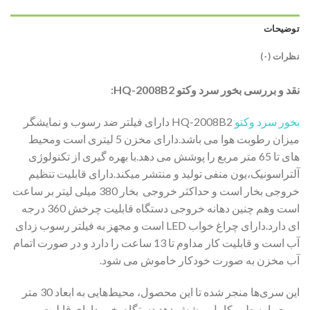
توضیحات
نظرات (۰)
نقد و بررسی بخور سرد وکتو HQ-2008B2:
بخور سرد وکتو
HQ-2008B2 دارای فیلتر ضد رسوب و نمایشگر
میزان رطوبت هوا می باشد.دارای مخزن 5 لیتری است ومحیط
های تا 65 متر مربع را پوشش می دهد.با بهره گیری از تکنولوژی
آلتراسونیک،یون منفی تولید و منتشر میکند.دارای قابلیت تنظیم
خروجی بخار است و حداکثر خروجی بخار 380 میلی لیتر بر ساعت
است وهم چنین دهانه خروجی دستگاه قابلیت چرخش 360 درجه
ای دارد.دارای چراغ خواب LED است و مجهز به فیلتر رسوب زدای
آب است و قابلیت کار مداوم تا 13 ساعت را دارد و در صورت اتمام
آب مخزن به صورت خودکار خاموش می شود.
این سری‌ها منجر شده تا این محصول، محیط‌هایی به ابعاد 30 متر
مربع را به طور کامل پوشش دهد.دستگاه بخور دارای قابلیت