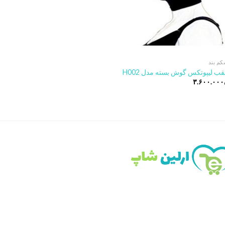
کم بند
ب لیپوتکس گوش بسته مدل H002
۳.۶۰۰.۰۰۰