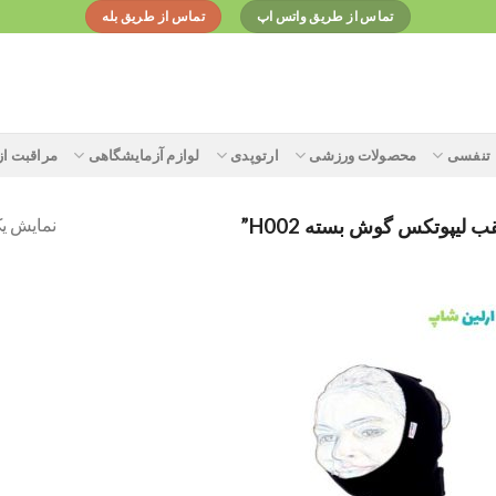
تماس از طریق واتس اپ
تماس از طریق بله
تنفسی
محصولات ورزشی
ارتوپدی
لوازم آزمایشگاهی
مراقبت ا
نمایش یک
یپوتکس گوش بسته H002”
Add to
wishlist