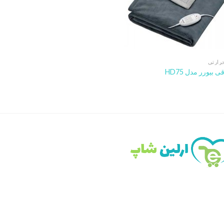
رارتی
ی بیورر مدل HD75