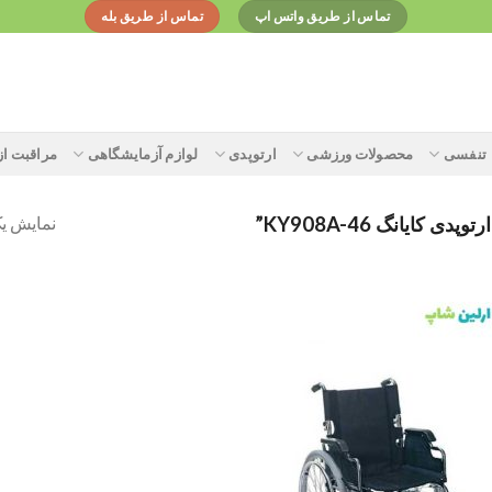
تماس از طریق واتس اپ
تماس از طریق بله
تنفسی
محصولات ورزشی
ارتوپدی
لوازم آزمایشگاهی
مراقبت ا
نمایش یک
یانگ KY908A-46”
Add to
wishlist