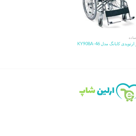
ساده
توپدی کایانگ مدل KY908A-46