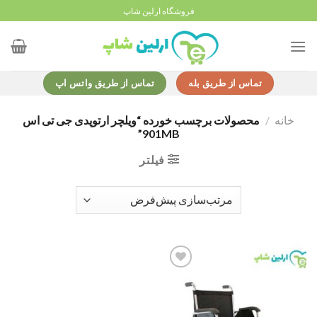
Ski
فروشگاه ارلین شاپ
t
conten
تماس از طریق بله
تماس از طریق واتس اپ
خانه
/
محصولات برچسب خورده “ویلچر ارتوپدی جی تی اس
901MB”
فیلتر
Add to
wishlist