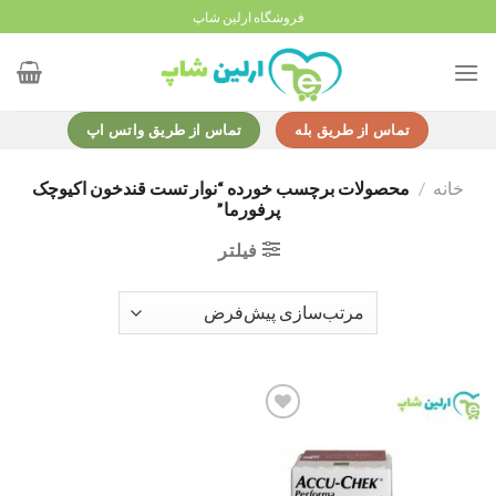
Ski
فروشگاه ارلین شاپ
t
conten
تماس از طریق بله
تماس از طریق واتس اپ
خانه
/
محصولات برچسب خورده “نوار تست قندخون اکیوچک
پرفورما”
فیلتر
Add to
wishlist