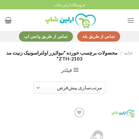
Ski
فروشگاه ارلین شاپ
t
conten
تماس از طریق بله
تماس از طریق واتس اپ
خانه
/
محصولات برچسب خورده “نبولایزر اولتراسونیک زنیت مد
ZTH-2103”
فیلتر
Add to
wishlist