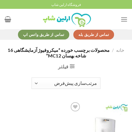
Ski
فروشگاه ارلین شاپ
t
conten
تماس از طریق بله
تماس از طریق واتس اپ
خانه
/
محصولات برچسب خورده “میکروفیوژ آزمایشگاهی 16
شاخه بهسان MC12”
فیلتر
Add to
wishlist