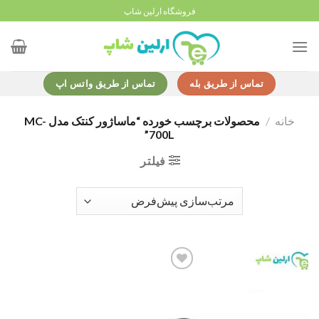
Ski
فروشگاه ارلین شاپ
t
conten
تماس از طریق بله
تماس از طریق واتس اپ
خانه
/
محصولات برچسب خورده “ماساژور کنتک مدل MC-
700L”
فیلتر
Add to
wishlist