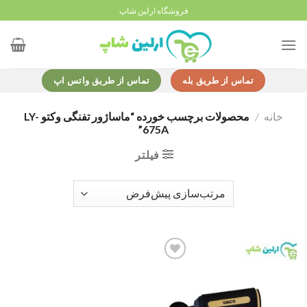
Ski
فروشگاه ارلین شاپ
t
conten
تماس از طریق بله
تماس از طریق واتس اپ
خانه
/
محصولات برچسب خورده “ماساژور تفنگی وکتو LY-
675A”
فیلتر
Add to
wishlist