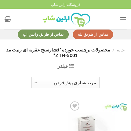
Ski
فروشگاه ارلین شاپ
t
conten
تماس از طریق بله
تماس از طریق واتس اپ
خانه
/
محصولات برچسب خورده “فشارسنج عقربه ای زنیت مد
ZTH-5001”
فیلتر
Add to
wishlist