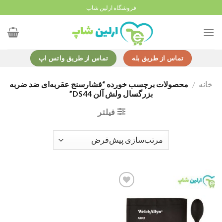
Ski
فروشگاه ارلین شاپ
t
conten
تماس از طریق بله
تماس از طریق واتس اپ
خانه
/
محصولات برچسب خورده “فشارسنج عقربه‌ای ضد ضربه
بزرگسال ولش آلن DS44”
فیلتر
Add to
wishlist